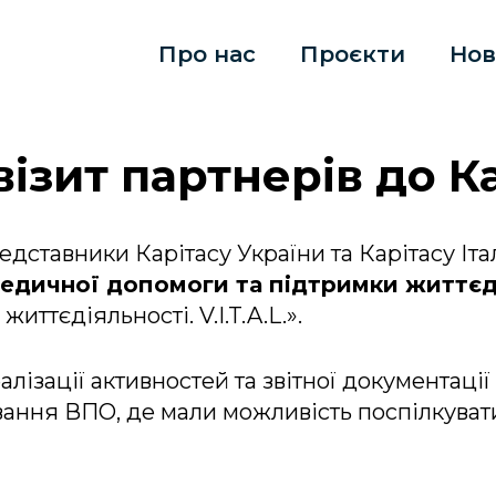
Про нас
Проєкти
Нов
ізит партнерів до К
едставники Карітасу України та Карітасу Іта
медичної допомоги та підтримки життєдіял
ттєдіяльності. V.I.T.A.L.».
алізації активностей та звітної документації 
ання ВПО, де мали можливість поспілкуват