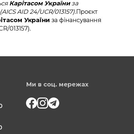
ься
Карітасом України
за
 (AICS AID 24/UCR/013157).
Проєкт
ітасом України
за фінансування
CR/013157).
Ми в соц. мережах
0
0