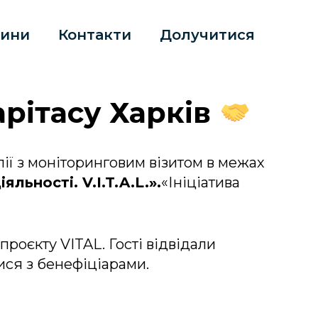
ини
Контакти
Долучитися
арітасу Харків
лії з моніторинговим візитом в межах
ьності. V.I.T.A.L.».
«Ініціатива
проєкту VITAL. Гості відвідали
ися з бенефіціарами.