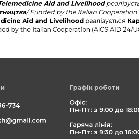
for Telemedicine Aid and Livelihood
реалізуєт
ітництва
/ Funded by the Italian Cooperation
medicine Aid and Livelihood
реалізується
Кар
ded by the Italian Cooperation (AICS AID 24/U
ти
Графік роботи
Офіс:
36-734
Пн-Пт: з 9:00 до 18:0
.kh@gmail.com
Гаряча лінія:
Пн-Пт: з 9:30 до 16:0