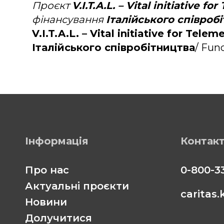
Проєкт
V.I.T.A.L. – Vital initiative 
фінансування
Італійського співроб
V.I.T.A.L. – Vital initiative for Tele
Італійського співробітництва
/ Fun
Інформація
Контак
Про нас
0-800-3
Актуальні проєкти
caritas
Новини
Долучитися