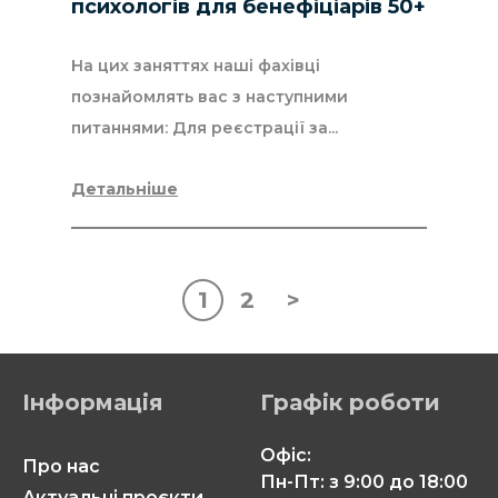
психологів для бенефіціарів 50+
На цих заняттях наші фахівці
познайомлять вас з наступними
питаннями: Для реєстрації за...
Детальніше
1
2
>
Навігація
за
записами
Інформація
Графік роботи
Офіс:
Про нас
Пн-Пт: з 9:00 до 18:00
Актуальні проєкти