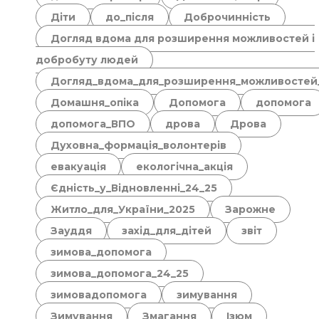
Діти
до_після
Доброчинність
Догляд вдома для розширення можливостей і
добробуту людей
Догляд_вдома_для_розширення_можливостей
Домашня_опіка
Допомога
допомога
допомога_ВПО
дрова
Дрова
Духовна_формація_волонтерів
евакуація
екологічна_акція
Єдність_у_Відновленні_24_25
Житло_для_України_2025
Зарожне
Зауддя
захід_для_дітей
звіт
зимова_допомога
зимова_допомога_24_25
зимовадопомога
зимування
Зимування
Змагання
Ізюм