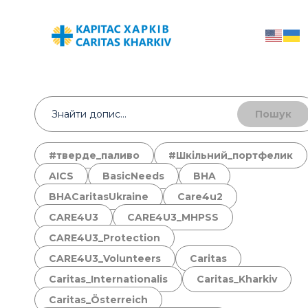
Пошук
#тверде_паливо
#Шкільний_портфелик
AICS
BasicNeeds
BHA
BHACaritasUkraine
Care4u2
CARE4U3
CARE4U3_MHPSS
CARE4U3_Protection
CARE4U3_Volunteers
Caritas
Caritas_Internationalis
Caritas_Kharkiv
Caritas_Österreich