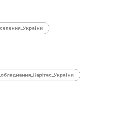
аселення_України
_обладнання_Карітас_України