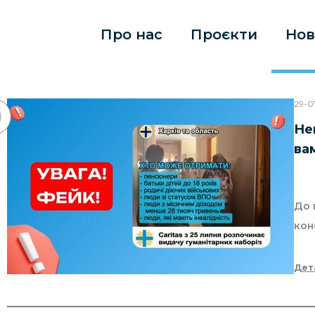
Про нас
Проєкти
Нов
29-0
Не
ва
До 
кон
Дет