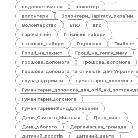
водопостачання
волонтер
волонтери
Волонтери_Карітасу_України
Волонтерство
ВПО
впо
гаряча лінія
Гігієнічні_набори
гігієнічні_набори
Гідропарк
Глибоке
Гроші_на_захист
Гроші_на_теплу_зиму
грошова_допомога
Грошова_допомога
Грошова_допомога_та_стійкість_для_України_
група_підтримки
гуманітарна_допомога
Гуманітарна_допомога_для_осіб_які_постражда
ГуманітарнаДопомога
ГуманітарнийФондДляУкраїни
День_Святого_Миколая
День_сиріт
День_убогого
Дергачівська_громада
дитячий_простір
Дитячий_центр