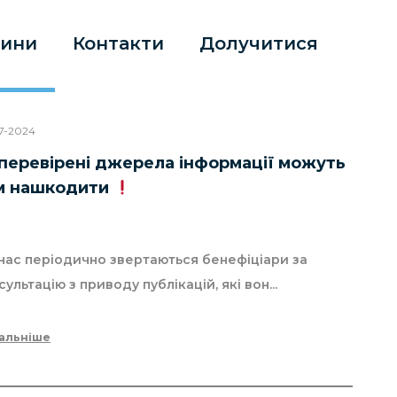
ини
Контакти
Долучитися
7-2024
перевірені джерела інформації можуть
м нашкодити
нас періодично звертаються бенефіціари за
сультацію з приводу публікацій, які вон...
альніше