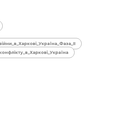
ійни_в_Харкові_Україна_Фаза_ІІ
конфлікту_в_Харкові_Україна