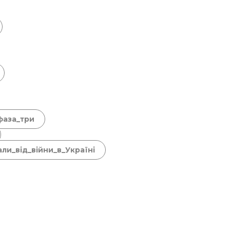
фаза_три
ли_від_війни_в_Україні