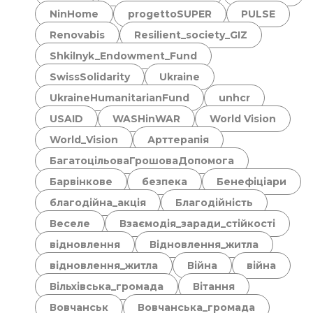
NinHome
progettoSUPER
PULSE
Renovabis
Resilient_society_GIZ
Shkilnyk_Endowment_Fund
SwissSolidarity
Ukraine
UkraineHumanitarianFund
unhcr
USAID
WASHinWAR
World Vision
World_Vision
Арттерапія
БагатоцільоваГрошоваДопомога
Барвінкове
безпека
Бенефіціари
благодійна_акція
Благодійність
Веселе
Взаємодія_заради_стійкості
відновлення
Відновлення_житла
відновлення_житла
Війна
війна
Вільхівська_громада
Вітання
Вовчанськ
Вовчанська_громада