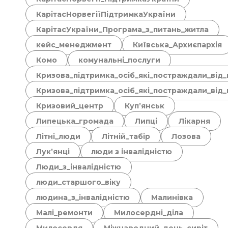
КарітасНорвегіїПідтримкаУкраїни
КарітасУкраїни_Програма_з_питань_житла
кейс_менеджмент
Київська_Архиєпархія
Комо
комунальні_послуги
Кризова_підтримка_осіб_які_постраждали_від_в
Кризова_підтримка_осіб_які_постраждали_від_
Кризовий_центр
Купʼянськ
Липецька_громада
Липці
Лікарня
Літні_люди
Літній_табір
Лозова
Лукʼянці
люди з інвалідністю
Люди_з_інвалідністю
люди_старшого_віку
людина_з_інвалідністю
Малинівка
Малі_ремонти
Милосердні_діла