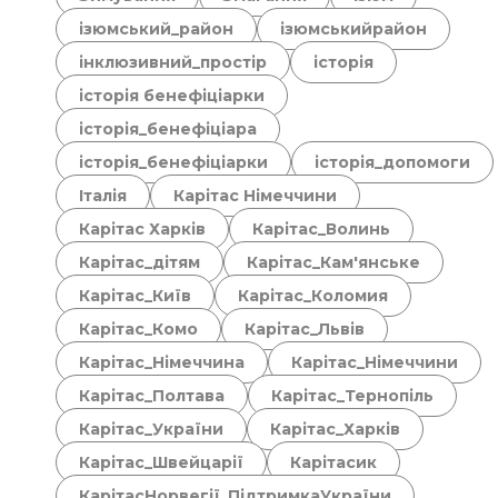
ізюмський_район
ізюмськийрайон
інклюзивний_простір
історія
історія бенефіціарки
історія_бенефіціара
історія_бенефіціарки
історія_допомоги
Італія
Карітас Німеччини
Карітас Харків
Карітас_Волинь
Карітас_дітям
Карітас_Кам'янське
Карітас_Київ
Карітас_Коломия
Карітас_Комо
Карітас_Львів
Карітас_Німеччина
Карітас_Німеччини
Карітас_Полтава
Карітас_Тернопіль
Карітас_України
Карітас_Харків
Карітас_Швейцарії
Карітасик
КарітасНорвегії_ПідтримкаУкраїни