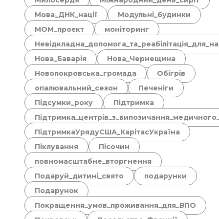
Милосердя
Міжнародний_день_сиріт
Мова_ДНК_нації
Модульні_будинки
МОМ_проєкт
моніторинг
Невідкладна_допомога_та_реабілітація_для_н
Нова_Баварія
Нова_Чернещина
Новопокровська_громада
Обігрів
опалювальний_сезон
Печеніги
Підсумки_року
Підтримка
Підтримка_центрів_з_випозичання_медичного
ПідтримкаУрядуСША_КарітасУкраїна
Піклування
Пісочин
повномасштабне_вторгнення
Подаруй_дитині_свято
подарунки
Подарунок
Покращення_умов_проживання_для_ВПО