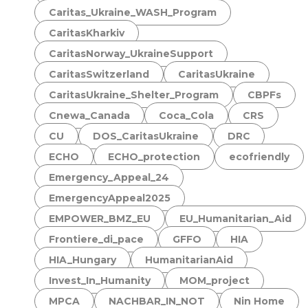
Caritas_Ukraine_WASH_Program
CaritasKharkiv
CaritasNorway_UkraineSupport
CaritasSwitzerland
CaritasUkraine
CaritasUkraine_Shelter_Program
CBPFs
Cnewa_Canada
Coca_Cola
CRS
CU
DOS_CaritasUkraine
DRC
ECHO
ECHO_protection
ecofriendly
Emergency_Appeal_24
EmergencyAppeal2025
EMPOWER_BMZ_EU
EU_Humanitarian_Aid
Frontiere_di_pace
GFFO
HIA
HIA_Hungary
HumanitarianAid
Invest_In_Humanity
MOM_project
MPCA
NACHBAR_IN_NOT
Nin Home